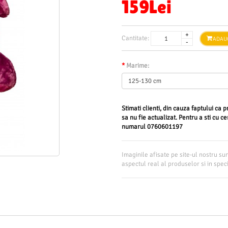
159Lei
+
Cantitate:
-
*
Marime:
Stimati clienti, din cauza faptului ca
sa nu fie actualizat. Pentru a sti cu 
numarul
0760601197
Imaginile afisate pe site-ul nostru su
aspectul real al produselor si in specia