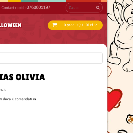
0760601197
Contact rapid :
ALLOWEEN
0 produs(e) - 0Lei
RIAS OLIVIA
nzie
zi daca il comandati in