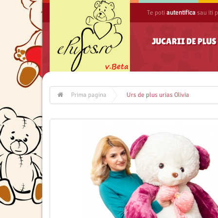
Te poti
autentifica
sau iti 
JUCARII DE PLU
Prima pagina
Urs de plus urias Olivia