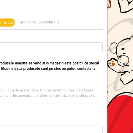
ADAUGA LA FAVORITE
 produsele noastre se vand si in magazin este posibil ca stocul
certitudine daca produsele sunt pe stoc ne puteti contacta la
nt cu titlu de prezentare. Din cauza tehnologiei de afisare,
l culorile acestora pot diferi de cele vizibile in fotografii.