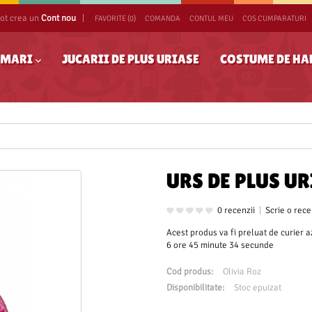
pot crea un
Cont nou
|
FAVORITE (0)
COMANDA
CONTUL MEU
COS CUMPARATURI
S MARI
JUCARII DE PLUS URIASE
COSTUME DE H
URS DE PLUS U
0 recenzii
|
Scrie o rece
Acest produs va fi preluat de curier a
6 ore 45 minute 34 secunde
Cod produs:
Olivia Roz
Disponibilitate:
Stoc epuizat