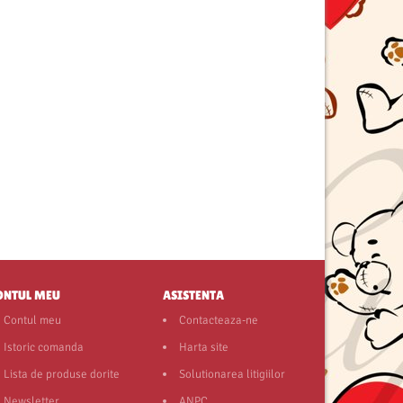
ONTUL MEU
ASISTENTA
Contul meu
Contacteaza-ne
Istoric comanda
Harta site
Lista de produse dorite
Solutionarea litigiilor
Newsletter
ANPC